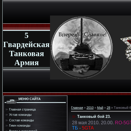
5
Гвардейская
Танковая
Армия
МЕНЮ САЙТА
Главная
»
2010
»
Май
»
28
» Танковый б
Главная страница
Устав команды
Танковый бой 23.
Состав команды
28 мая 2010. 20.00.
RO-5G
Гимн команды
ТБ
-
5GTA
Вести с передовой