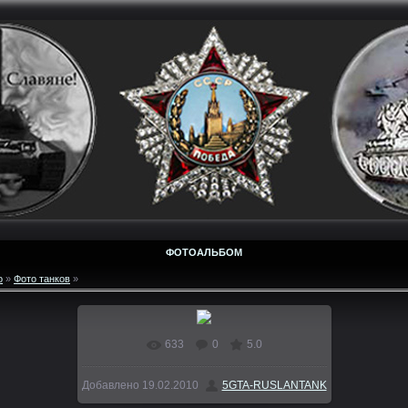
ФОТОАЛЬБОМ
о
»
Фото танков
»
633
0
5.0
Добавлено
19.02.2010
5GTA-RUSLANTANK