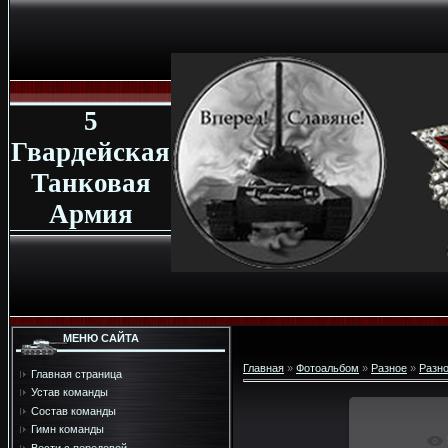
5
Гвардейская
Танковая
Армия
МЕНЮ САЙТА
Главная
»
Фотоальбом
»
Разное
»
Разн
Главная страница
Устав команды
Состав команды
Гимн команды
В реа
Вести с передовой