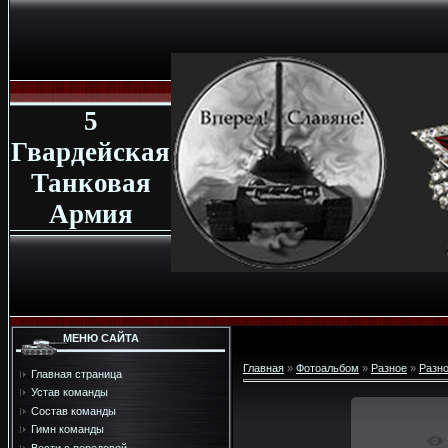
5
Гвардейская
Танковая
Армия
МЕНЮ САЙТА
Главная
»
Фотоальбом
»
Разное
»
Разн
Главная страница
Устав команды
Состав команды
Гимн команды
В реа
Вести с передовой