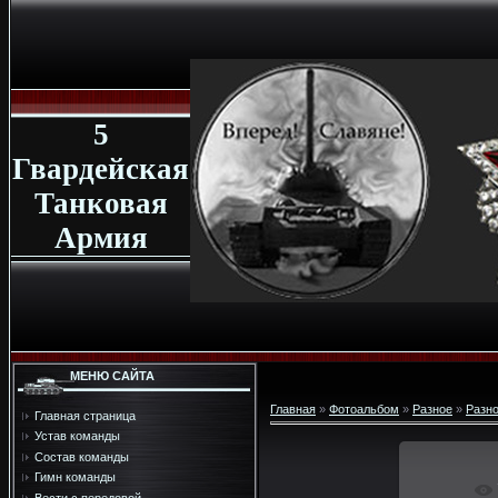
5
Гвардейская
Танковая
Армия
МЕНЮ САЙТА
Главная
»
Фотоальбом
»
Разное
»
Разн
Главная страница
Устав команды
Состав команды
Гимн команды
В реа
Вести с передовой