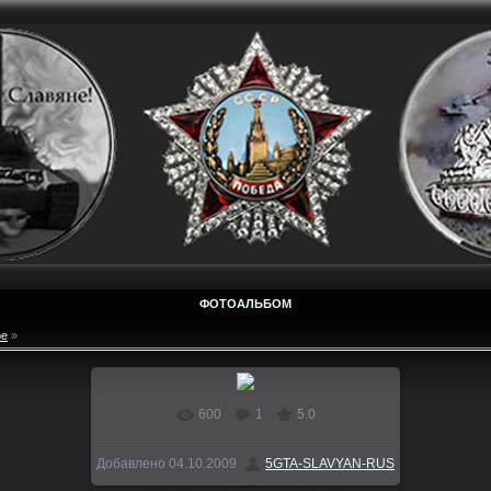
ФОТОАЛЬБОМ
ое
»
600
1
5.0
В реальном размере
2048x1536
/
Добавлено
04.10.2009
5GTA-SLAVYAN-RUS
392.5Kb