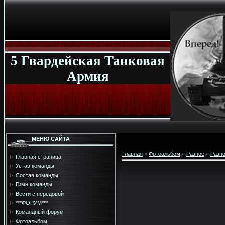
5 Гвардейская Танковая
Армия
МЕНЮ САЙТА
Главная
»
Фотоальбом
»
Разное
»
Разн
Главная страница
Устав команды
Состав команды
Гимн команды
Вести с передовой
***ФОРУМ***
Командный форум
Фотоальбом