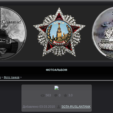
ФОТОАЛЬБОМ
о
»
Фото танков
»
563
0
3.0
В реальном размере
600x527
/ 135.4Kb
Добавлено
03.03.2010
5GTA-RUSLANTANK