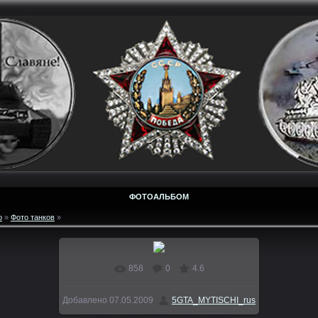
ФОТОАЛЬБОМ
о
»
Фото танков
»
858
0
4.6
В реальном размере
640x480
/ 143.6Kb
Добавлено
07.05.2009
5GTA_MYTISCHI_rus