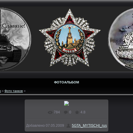
ФОТОАЛЬБОМ
о
»
Фото танков
»
784
0
4.8
В реальном размере
640x480
/ 149.5Kb
Добавлено
07.05.2009
5GTA_MYTISCHI_rus