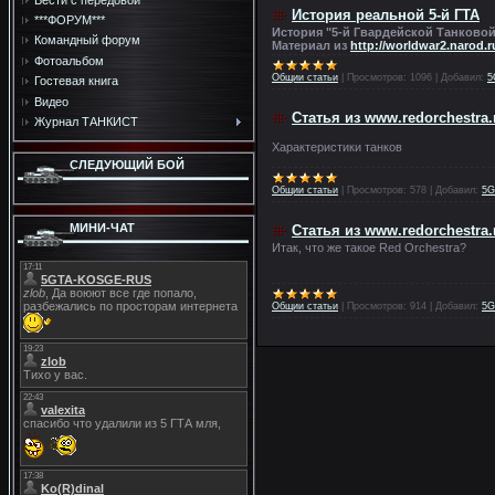
История реальной 5-й ГТА
***ФОРУМ***
История "5-й Гвардейской Танково
Командный форум
Материал из
http://worldwar2.narod.
Фотоальбом
Общии cтатьи
|
Просмотров:
1096
|
Добавил:
5
Гостевая книга
Видео
Статья из www.redorchestra.
Журнал ТАНКИСТ
Характеристики танков
СЛЕДУЮЩИЙ БОЙ
Общии cтатьи
|
Просмотров:
578
|
Добавил:
5G
МИНИ-ЧАТ
Статья из www.redorchestra.
Итак, что же такое Red Orchestra?
Общии cтатьи
|
Просмотров:
914
|
Добавил:
5G