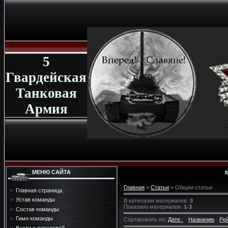
5
Гвардейская
Танковая
Армия
МЕНЮ САЙТА
Главная
»
Статьи
» Общии cтатьи
Главная страница
Устав команды
В категории материалов
:
3
Показано материалов
:
1-3
Состав команды
Гимн команды
Сортировать по
:
Дате
·
Названию
·
Ре
Вести с передовой